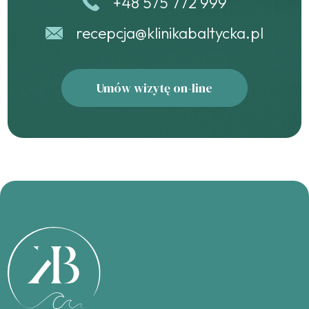
+48 575 772 999
recepcja@klinikabaltycka.pl
Umów wizytę on-line