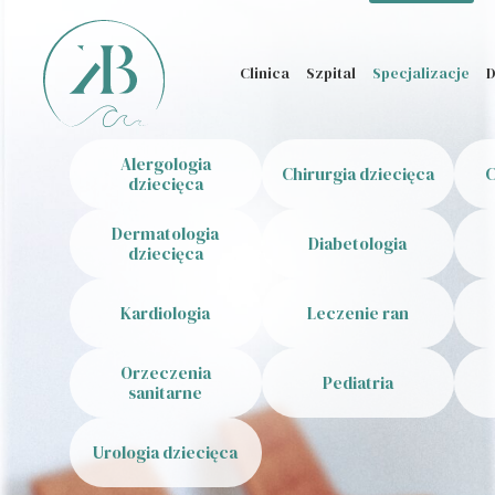
Clinica
Szpital
Specjalizacje
D
Alergologia
Chirurgia dziecięca
C
dziecięca
Dermatologia
Diabetologia
dziecięca
Kardiologia
Leczenie ran
Orzeczenia
Pediatria
sanitarne
Urologia dziecięca