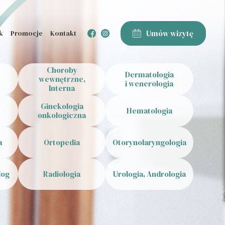
Umów wizytę
k
Promocje
Kontakt
Choroby
Dermatologia
wewnętrzne,
i wenerologia
Interna
Ginekologia
Hematologia
onkologiczna
a
Ortopedia
Otorynolaryngologia
log
Radiologia
Urologia, Andrologia