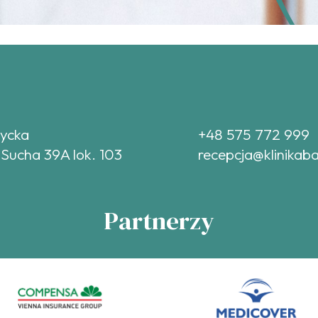
tycka
+48 575 772 999
 Sucha 39A lok. 103
recepcja@klinikaba
Partnerzy