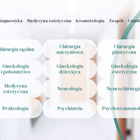
iagnostyka
Medycyna estetyczna
Kosmetologia
Zespół
Cenni
Chirurgia
Chirurgia
hirurgia ogólna
naczyniowa
plastyczna
Ginekologia
Ginekologia
Ginekologia
i położnictwo
dziecięca
estetyczna
Medycyna
Neurologia
Neurochirurgi
estetyczna
Proktologia
Psychiatria
Psychotraumato