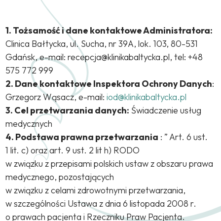
1. Tożsamość i dane kontaktowe Administratora:
Clinica Bałtycka, ul. Sucha, nr 39A, lok. 103, 80-531
Gdańsk, e-mail: recepcja@klinikabaltycka.pl, tel: +48
575 772 999
2. Dane kontaktowe Inspektora Ochrony Danych
:
Grzegorz Wąsacz, e-mail:
iod@klinikabaltycka.pl
3. Cel przetwarzania danych:
Świadczenie usług
medycznych
4. Podstawa prawna przetwarzania
: ” Art. 6 ust.
1 lit. c) oraz art. 9 ust. 2 lit h) RODO
w związku z przepisami polskich ustaw z obszaru prawa
medycznego, pozostających
w związku z celami zdrowotnymi przetwarzania,
w szczególności Ustawa z dnia 6 listopada 2008 r.
o prawach pacjenta i Rzeczniku Praw Pacjenta.