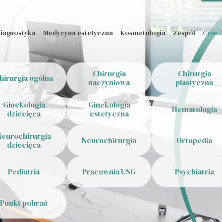
iagnostyka
Medycyna estetyczna
Kosmetologia
Zespół
Cenni
Chirurgia
Chirurgia
hirurgia ogólna
naczyniowa
plastyczna
Ginekologia
Ginekologia
Hematologia
dziecięca
estetyczna
Neurochirurgia
Neurochirurgia
Ortopedia
dziecięca
Pediatria
Pracownia USG
Psychiatria
Punkt pobrań