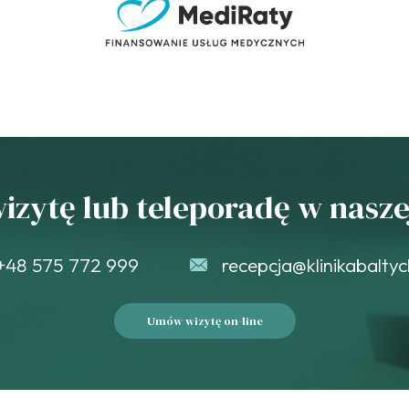
zytę lub teleporadę w naszej
+48 575 772 999
recepcja@klinikabaltyc
Umów wizytę on-line