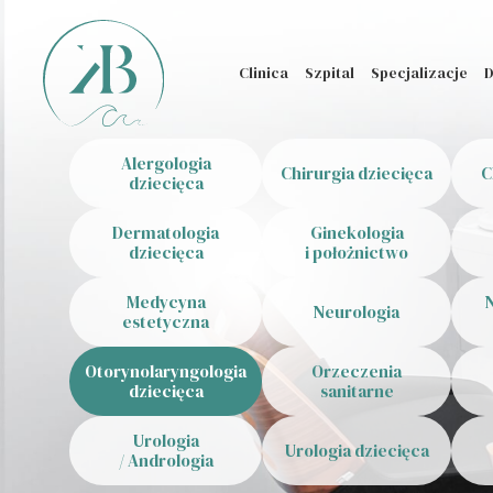
Clinica
Szpital
Specjalizacje
D
Alergologia
Chirurgia dziecięca
C
dziecięca
Dermatologia
Ginekologia
dziecięca
i położnictwo
Medycyna
Neurologia
estetyczna
Otorynolaryngologia
Orzeczenia
dziecięca
sanitarne
Urologia
Urologia dziecięca
/ Andrologia