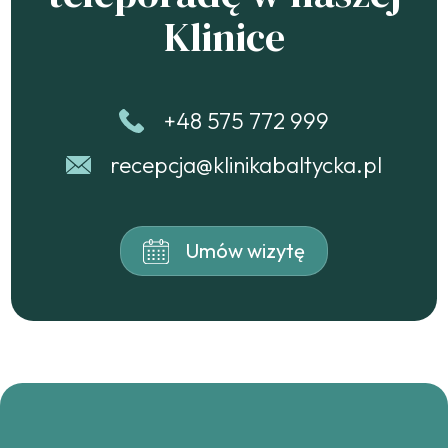
Klinice
+48 575 772 999
recepcja@klinikabaltycka.pl
Umów wizytę