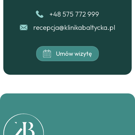
+48 575 772 999
recepcja@klinikabaltycka.pl
Umów wizytę