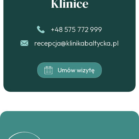
Klinice
+48 575 772 999
recepcja@klinikabaltycka.pl
Umów wizytę