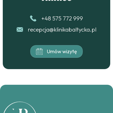
+48 575 772 999
recepcja@klinikabaltycka.pl
Umów wizytę