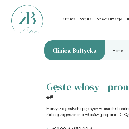
Clinica
Szpital
Specjalizacje
D
Clinica Bałtycka
Home
Gęste włosy - pro
off
Marzysz o gęstych i pięknych włosach? Idealnie
Zabieg zagęszczenia włosów (preparat Dr Cyj
699,00 zł z 850,00 zł