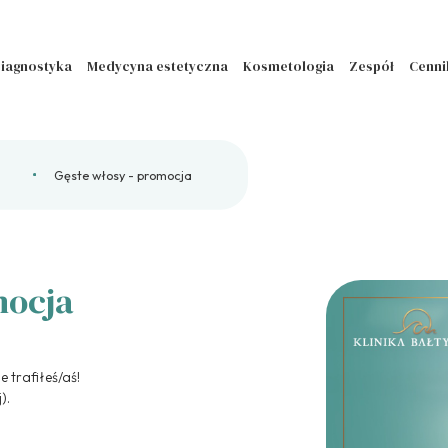
iagnostyka
Medycyna estetyczna
Kosmetologia
Zespół
Cenni
Gęste włosy - promocja
mocja
 trafiłeś/aś!
).