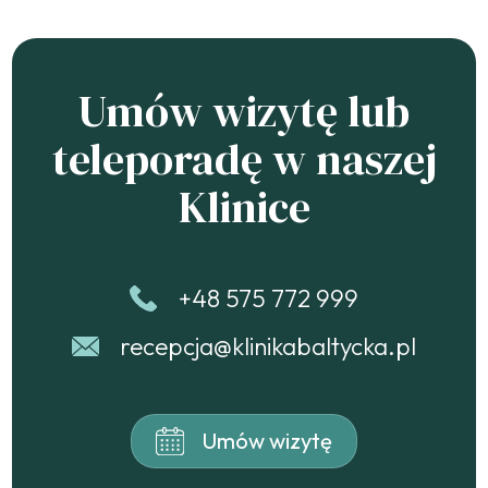
Umów wizytę lub
teleporadę w naszej
Klinice
+48 575 772 999
recepcja@klinikabaltycka.pl
Umów wizytę