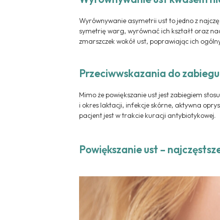
Wyrównywanie asymetrii ust to jedno z najcz
symetrię warg, wyrównać ich kształt oraz na
zmarszczek wokół ust, poprawiając ich ogóln
Przeciwwskazania do zabiegu
Mimo że powiększanie ust jest zabiegiem stos
i okres laktacji, infekcje skórne, aktywna op
pacjent jest w trakcie kuracji antybiotykowej.
Powiększanie ust – najczęstsz