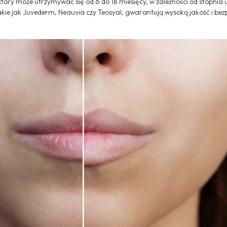
tóry może utrzymywać się od 6 do 18 miesięcy, w zależności od stopnia 
kie jak Juvederm, Neauvia czy Teosyal, gwarantują wysoką jakość i bez