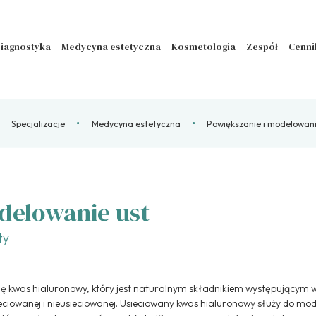
iagnostyka
Medycyna estetyczna
Kosmetologia
Zespół
Cenni
Specjalizacje
Medycyna estetyczna
Powiększanie i modelowani
delowanie ust
ty
ię kwas hialuronowy, który jest naturalnym składnikiem występującym 
iowanej i nieusieciowanej. Usieciowany kwas hialuronowy służy do mod