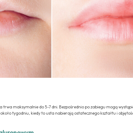
ia trwa maksymalnie do 5-7 dni. Bezpośrednio po zabiegu mogą wystąpić
po około tygodniu, kiedy to usta nabierają ostatecznego kształtu i objętośc
ialuronowym