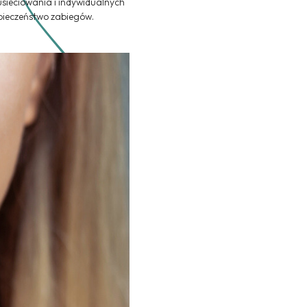
usieciowania i indywidualnych
pieczeństwo zabiegów.