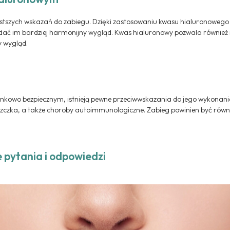
ęstszych wskazań do zabiegu. Dzięki zastosowaniu kwasu hialuronoweg
dać im bardziej harmonijny wygląd. Kwas hialuronowy pozwala również
y wygląd.
unkowo bezpiecznym, istnieją pewne przeciwwskazania do jego wykonania.
ryszczka, a także choroby autoimmunologiczne. Zabieg powinien być równie
e pytania i odpowiedzi