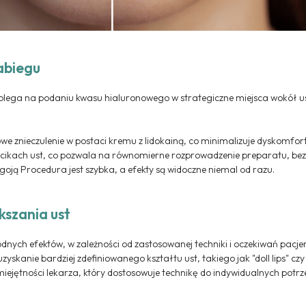
abiegu
polega na podaniu kwasu hialuronowego w strategiczne miejsca wokół us
we znieczulenie w postaci kremu z lidokainą, co minimalizuje dyskomfor
cikach ust, co pozwala na równomierne rozprowadzenie preparatu, bez 
ę goją Procedura jest szybka, a efekty są widoczne niemal od razu.
kszania ust
nych efektów, w zależności od zastosowanej techniki i oczekiwań pacjent
yskanie bardziej zdefiniowanego kształtu ust, takiego jak "doll lips" czy
miejętności lekarza, który dostosowuje technikę do indywidualnych potrz