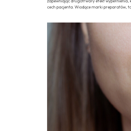
zapewniając długotrwały efekt wypełnienia, k
cech pacjenta. Wiodące marki preparatów, ta