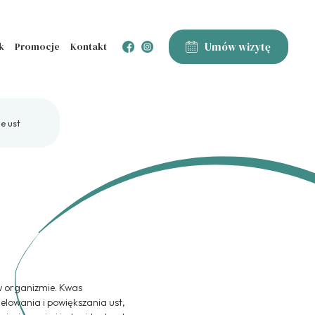
Umów wizytę
k
Promocje
Kontakt
e ust
w organizmie. Kwas
elowania i powiększania ust,