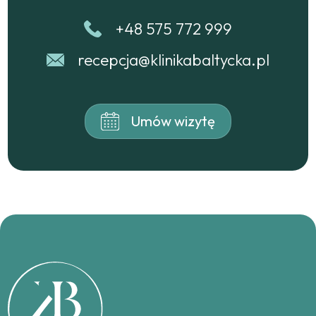
+48 575 772 999
recepcja@klinikabaltycka.pl
Umów wizytę