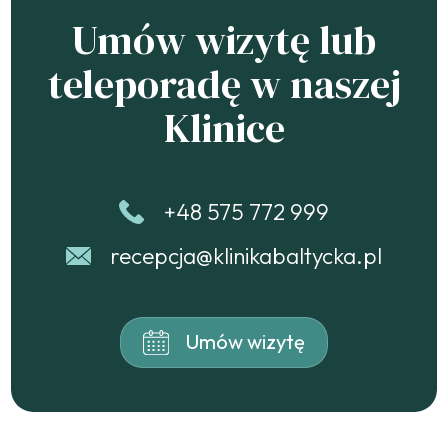
Umów wizytę lub
teleporadę w naszej
Klinice
+48 575 772 999
recepcja@klinikabaltycka.pl
Umów wizytę