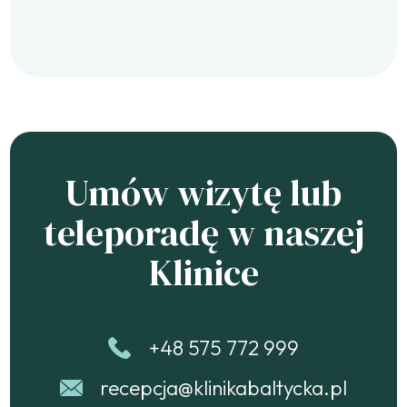
Umów wizytę lub
teleporadę w naszej
Klinice
+48 575 772 999
recepcja@klinikabaltycka.pl