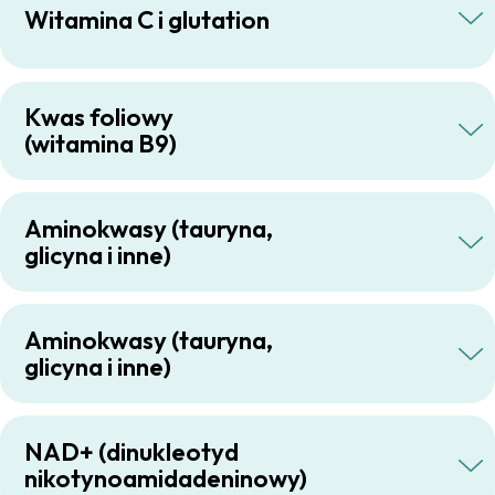
Witamina C i glutation
Kwas foliowy
(witamina B9)
Aminokwasy (tauryna,
glicyna i inne)
Aminokwasy (tauryna,
glicyna i inne)
NAD+ (dinukleotyd
nikotynoamidadeninowy)