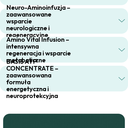
Neuro-Aminoinfuzja –
zaawansowane
wsparcie
neurologiczne i
regeneracyjne
Amino Vital Infusion –
intensywna
regeneracja i wsparcie
metaboliczne
BASIS ATP
CONCENTRATE –
zaawansowana
formuła
energetyczna i
neuroprotekcyjna