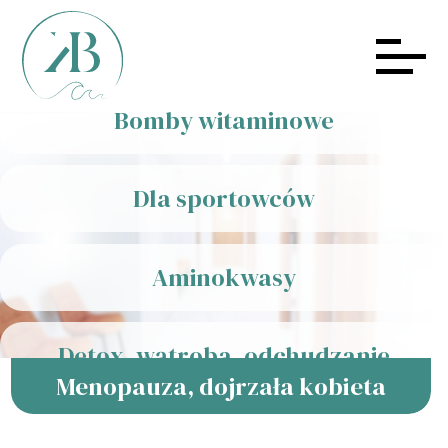
Odżywienie mitochondrialne
Bomby witaminowe
Dla sportowców
Aminokwasy
Detox, wątroba, odchudzanie
Menopauza, dojrzała kobieta
Menopauza, dojrzała kobieta