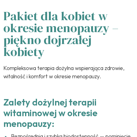
Pakiet dla kobiet w
Brain boost, pamięć, koncentracja
okresie menopauzy –
piękno dojrzałej
Stres, nastrój, zmęczenie
kobiety
Jelita, wsparcie diety
Kompleksowa terapia dożylna wspierająca zdrowie,
witalność i komfort w okresie menopauzy.
Skóra, włosy, paznokcie
Zalety dożylnej terapii
witaminowej w okresie
Kroplówka na kaca
menopauzy:
Bezpośrednia i szybka biodostępność — pominięcie