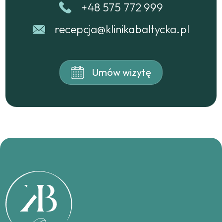
+48 575 772 999
recepcja@klinikabaltycka.pl
Umów wizytę