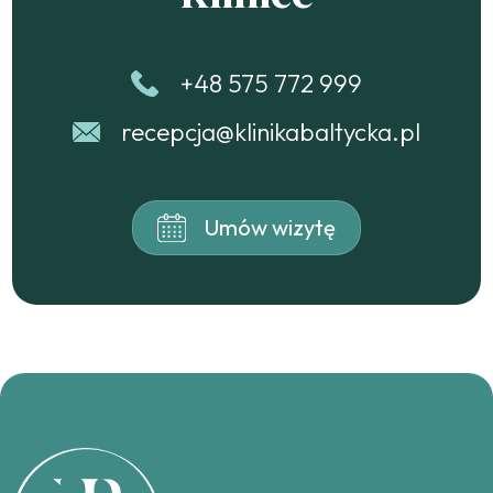
+48 575 772 999
recepcja@klinikabaltycka.pl
Umów wizytę