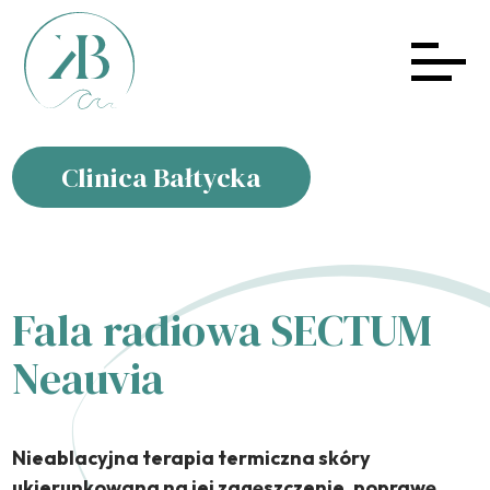
Clinica Bałtycka
Fala radiowa SECTUM
Neauvia
Nieablacyjna terapia termiczna skóry
ukierunkowana na jej zagęszczenie, poprawę