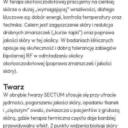
W terapii okołooczodołowej pracujemy na cienkiej
skórze o dużej „wymagającej” wrażliwości, dlatego
kluczowe są: dobór energii, kontrola temperatury oraz
technika. Celem jest zagęszczenie skóry i redukcja
drobnych zmarszczek („kurze łapki”) oraz poprawa
jakości skóry w tej okolicy. W badaniach klinicznych
opisuje się skuteczność i dobrą tolerancję zabiegów
bipolarnej RF w odmładzaniu okolicy
okołooczodołowej (poprawa zmarszczek i jakości
skóry).
Twarz
W obrębie twarzy SECTUM stosuje się przy utracie
jędrności, pogorszeniu jakości skóry, opadaniu tkanek
i „cięższym” owalu, zwłaszcza u pacjentów z grubszą
skórą, gdzie terapia termiczna często daje bardziej
przewidywalny efekt. Z punktu widzenia biologii skóry