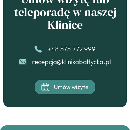
teleporadę w naszej
Klinice
+48 575 772 999
recepcja@klinikabaltycka.pl
Umów wizytę