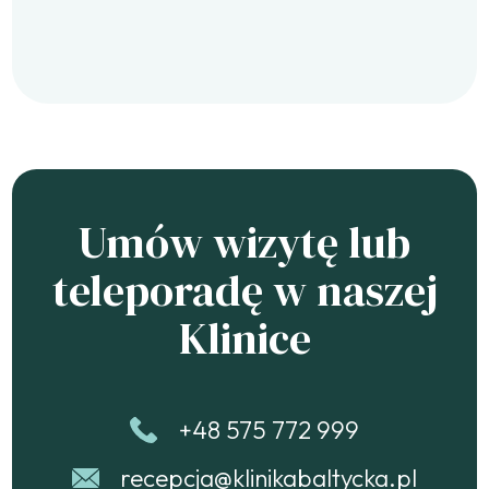
Umów wizytę lub
teleporadę w naszej
Klinice
+48 575 772 999
recepcja@klinikabaltycka.pl