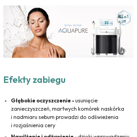
Efekty zabiegu
Głębokie oczyszczenie -
u
sunięcie
zanieczyszczeń, martwych komórek naskórka
i nadmiaru sebum prowadzi do odświeżenia
i rozjaśnienia cery
Nawilżenie i odżywienie -
d
zięki wprowadzeniu