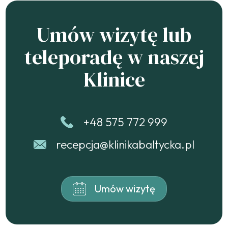
Umów wizytę lub
teleporadę w naszej
Klinice
+48 575 772 999
recepcja@klinikabaltycka.pl
Umów wizytę