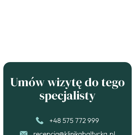
Umów wizytę do tego
specjalisty
+48 575 772 999
recepcja@klinikabaltycka.pl