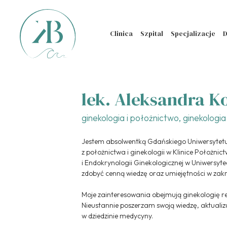
Clinica
Szpital
Specjalizacje
D
lek. Aleksandra 
ginekologia i położnictwo, ginekologia
Jestem absolwentką Gdańskiego Uniwersytetu
z położnictwa i ginekologii w Klinice Położnic
i Endokrynologii Ginekologicznej w Uniwersy
zdobyć cenną wiedzę oraz umiejętności w zakre
Moje zainteresowania obejmują ginekologię re
Nieustannie poszerzam swoją wiedzę, aktualiz
w dziedzinie medycyny.