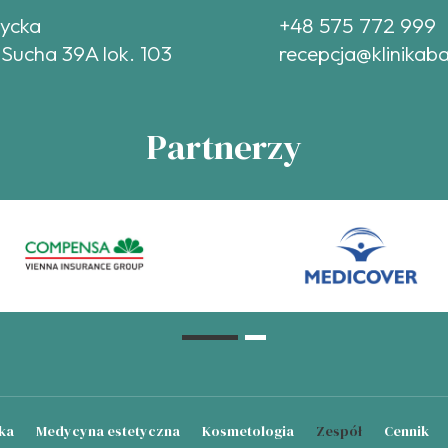
tycka
+48 575 772 999
 Sucha 39A lok. 103
recepcja@klinikaba
Partnerzy
ka
Medycyna estetyczna
Kosmetologia
Zespół
Cennik