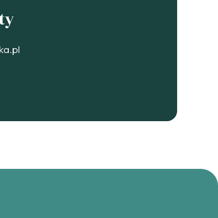
ty
ka.pl