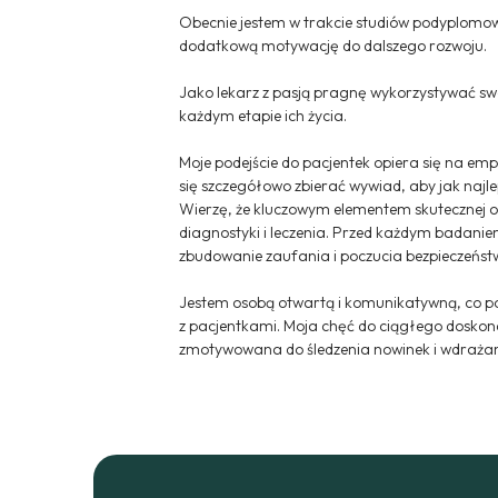
Obecnie jestem w trakcie studiów podyplomowyc
dodatkową motywację do dalszego rozwoju.
Jako lekarz z pasją pragnę wykorzystywać swo
każdym etapie ich życia.
Moje podejście do pacjentek opiera się na emp
się szczegółowo zbierać wywiad, aby jak najle
Wierzę, że kluczowym elementem skutecznej op
diagnostyki i leczenia. Przed każdym badani
zbudowanie zaufania i poczucia bezpieczeńst
Jestem osobą otwartą i komunikatywną, co po
z pacjentkami. Moja chęć do ciągłego doskonal
zmotywowana do śledzenia nowinek i wdrażani