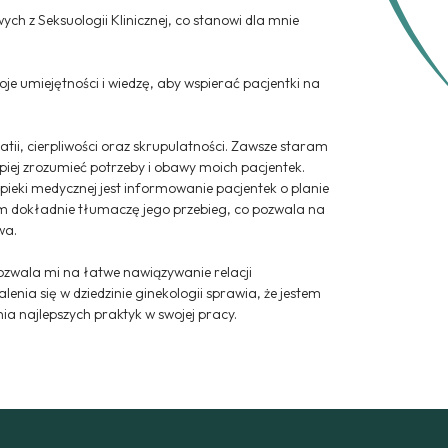
h z Seksuologii Klinicznej, co stanowi dla mnie
je umiejętności i wiedzę, aby wspierać pacjentki na
atii, cierpliwości oraz skrupulatności. Zawsze staram
piej zrozumieć potrzeby i obawy moich pacjentek.
ieki medycznej jest informowanie pacjentek o planie
em dokładnie tłumaczę jego przebieg, co pozwala na
wa.
zwala mi na łatwe nawiązywanie relacji
enia się w dziedzinie ginekologii sprawia, że jestem
a najlepszych praktyk w swojej pracy.