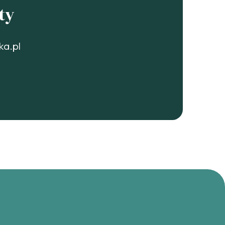
ty
ka.pl