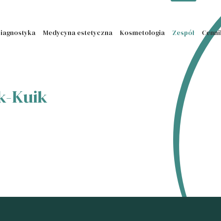
iagnostyka
Medycyna estetyczna
Kosmetologia
Zespół
Cenni
ak-Kuik