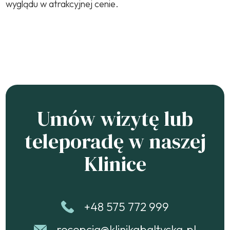
wyglądu w atrakcyjnej cenie.
Umów wizytę lub
teleporadę w naszej
Klinice
+48 575 772 999
recepcja@klinikabaltycka.pl