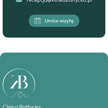
Umów wizytę
Clinica Bałtycka