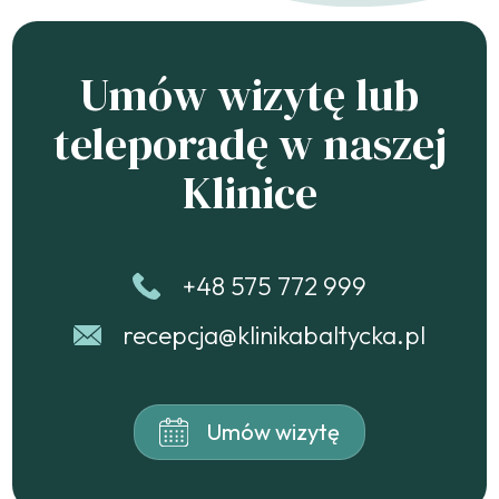
Umów wizytę lub
teleporadę w naszej
Klinice
+48 575 772 999
recepcja@klinikabaltycka.pl
Umów wizytę