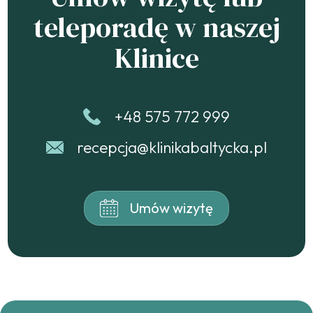
teleporadę w naszej
Klinice
+48 575 772 999
recepcja@klinikabaltycka.pl
Umów wizytę