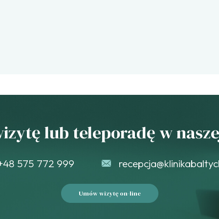
zytę lub teleporadę w naszej
+48 575 772 999
recepcja@klinikabaltyc
Umów wizytę on-line