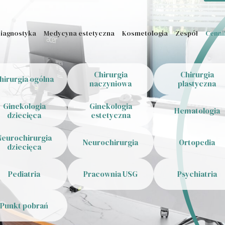
iagnostyka
Medycyna estetyczna
Kosmetologia
Zespół
Cenni
Chirurgia
Chirurgia
hirurgia ogólna
naczyniowa
plastyczna
Ginekologia
Ginekologia
Hematologia
dziecięca
estetyczna
Neurochirurgia
Neurochirurgia
Ortopedia
dziecięca
Pediatria
Pracownia USG
Psychiatria
Punkt pobrań