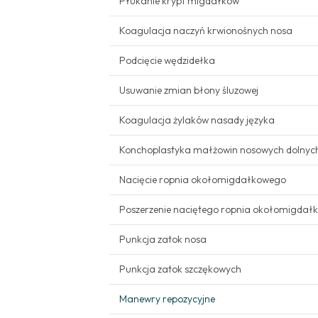
Płukanie krypt migdałków
Koagulacja naczyń krwionośnych nosa
Podcięcie wędzidełka
Usuwanie zmian błony śluzowej
Koagulacja żylaków nasady języka
Konchoplastyka małżowin nosowych dolnyc
Nacięcie ropnia okołomigdałkowego
Poszerzenie naciętego ropnia okołomigdał
Punkcja zatok nosa
Punkcja zatok szczękowych
Manewry repozycyjne