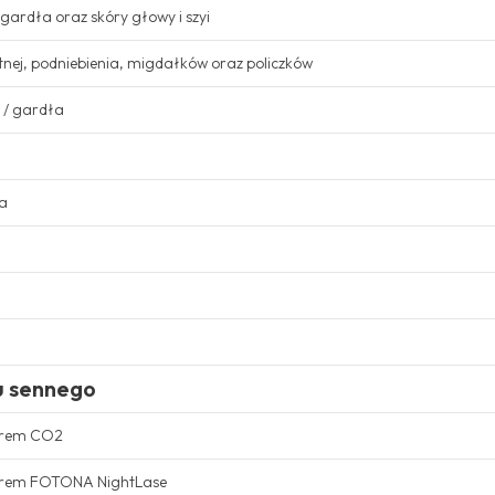
 gardła oraz skóry głowy i szyi
tnej, podniebienia, migdałków oraz policzków
 / gardła
sa
u sennego
serem CO2
serem FOTONA NightLase