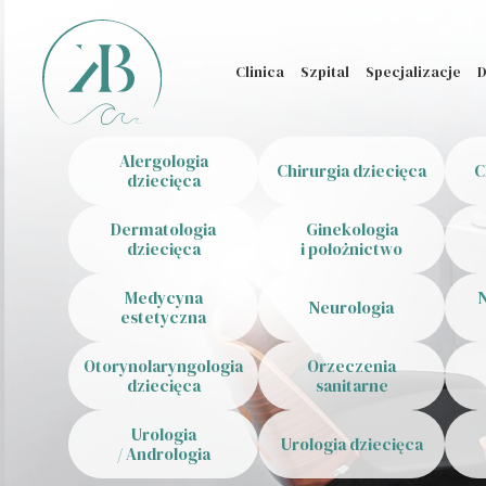
Clinica
Szpital
Specjalizacje
D
Alergologia
Chirurgia dziecięca
C
dziecięca
Dermatologia
Ginekologia
dziecięca
i położnictwo
Medycyna
Neurologia
estetyczna
Otorynolaryngologia
Orzeczenia
dziecięca
sanitarne
Urologia
Urologia dziecięca
/ Andrologia