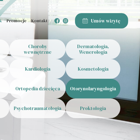
Umów wizytę
k
Promocje
Kontakt
Choroby
Dermatologia,
wewnętrzne
Wenerologia
Kardiologia
Kosmetologia
Ortopedia dziecięca
Otorynolaryngologia
Psychotraumatologia
Proktologia