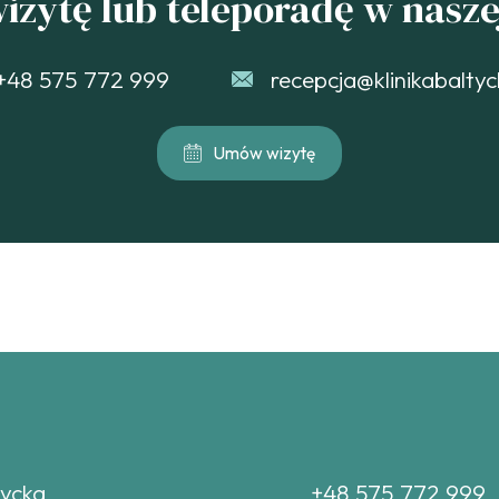
zytę lub teleporadę w naszej
+48 575 772 999
recepcja@klinikabaltyc
Umów wizytę
tycka
+48 575 772 999