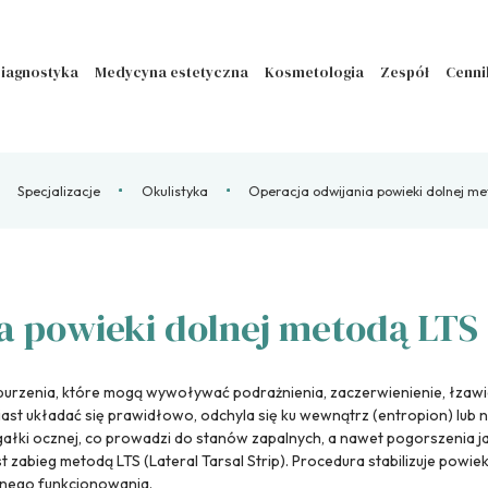
iagnostyka
Medycyna estetyczna
Kosmetologia
Zespół
Cenni
Specjalizacje
Okulistyka
Operacja odwijania powieki dolnej m
a powieki dolnej metodą LTS
aburzenia, które mogą wywoływać podrażnienia, zaczerwienienie, łzawie
st układać się prawidłowo, odchyla się ku wewnątrz (entropion) lub n
łki ocznej, co prowadzi do stanów zapalnych, a nawet pogorszenia ja
 zabieg metodą LTS (Lateral Tarsal Strip). Procedura stabilizuje powie
nnego funkcjonowania.