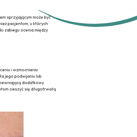
iem sprzyjającym może być
nież pacjentom, u których
 do zabiegu ocenia między
ceniu i wzmocnieniu
ła jego podwijaniu lub
zapewniającą dodatkowy
ntom cieszyć się długotrwałą