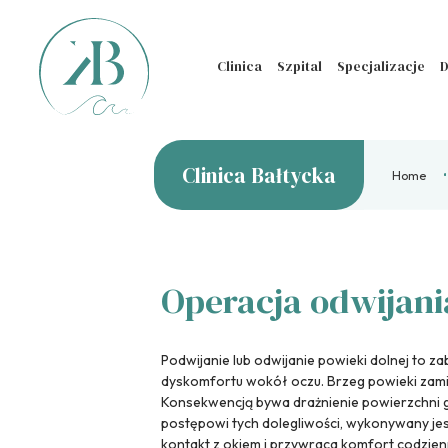
Clinica
Szpital
Specjalizacje
D
Clinica Bałtycka
Home
Operacja odwijani
Podwijanie lub odwijanie powieki dolnej to z
dyskomfortu wokół oczu. Brzeg powieki zamia
Konsekwencją bywa drażnienie powierzchni ga
postępowi tych dolegliwości, wykonywany jest
kontakt z okiem i przywraca komfort codzie