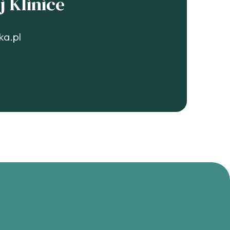
 Klinice
ka.pl