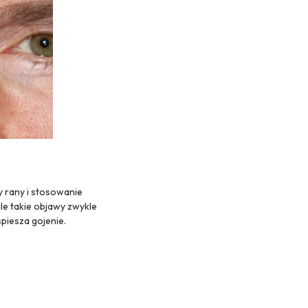
y rany i stosowanie
ale takie objawy zwykle
piesza gojenie.