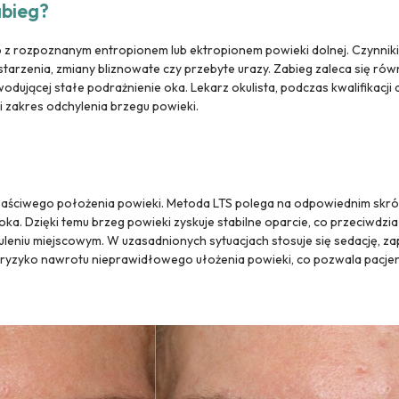
abieg?
 z rozpoznanym entropionem lub ektropionem powieki dolnej. Czynnik
starzenia, zmiany bliznowate czy przebyte urazy. Zabieg zaleca się rów
odującej stałe podrażnienie oka.
Lekarz okulista, podczas kwalifikacji
i zakres odchylenia brzegu powieki.
łaściwego położenia powieki. Metoda LTS polega na odpowiednim skró
ka. Dzięki temu brzeg powieki zyskuje stabilne oparcie, co przeciwdzia
uleniu miejscowym. W uzasadnionych sytuacjach stosuje się sedację, 
e ryzyko nawrotu nieprawidłowego ułożenia powieki, co pozwala pacje