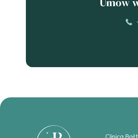
Umów wi
Clinica Bał