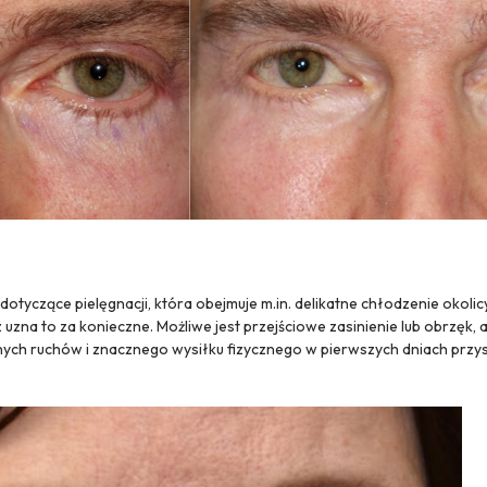
dotyczące pielęgnacji, która obejmuje m.in. delikatne chłodzenie okolic
 uzna to za konieczne. Możliwe jest przejściowe zasinienie lub obrzęk, 
nych ruchów i znacznego wysiłku fizycznego w pierwszych dniach przys