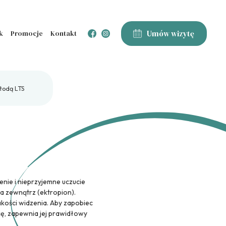
Umów wizytę
k
Promocje
Kontakt
etodą LTS
nie i nieprzyjemne uczucie
a zewnątrz (ektropion).
kości widzenia. Aby zapobiec
kę, zapewnia jej prawidłowy