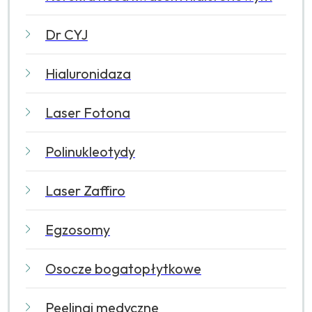
Dr CYJ
Hialuronidaza
Laser Fotona
Polinukleotydy
Laser Zaffiro
Egzosomy
Osocze bogatopłytkowe
Peelingi medyczne