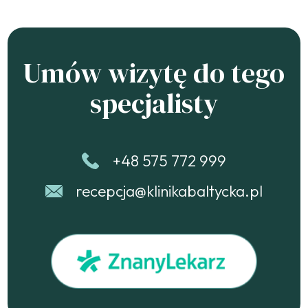
Umów wizytę do tego
specjalisty
+48 575 772 999
recepcja@klinikabaltycka.pl