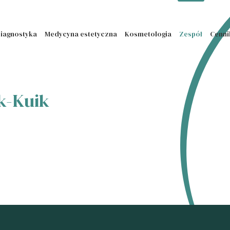
iagnostyka
Medycyna estetyczna
Kosmetologia
Zespół
Cenni
ak-Kuik