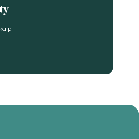
ty
ka.pl