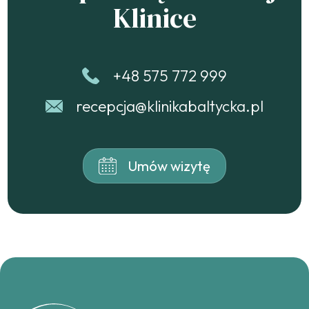
Klinice
+48 575 772 999
recepcja@klinikabaltycka.pl
Umów wizytę