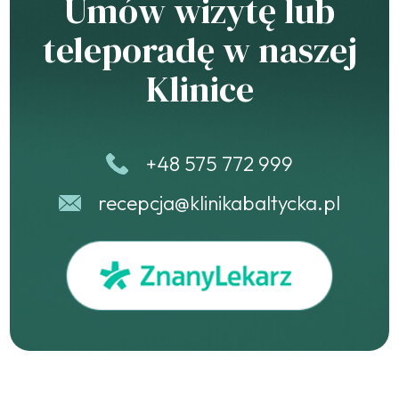
Umów wizytę lub
teleporadę w naszej
Klinice
+48 575 772 999
recepcja@klinikabaltycka.pl